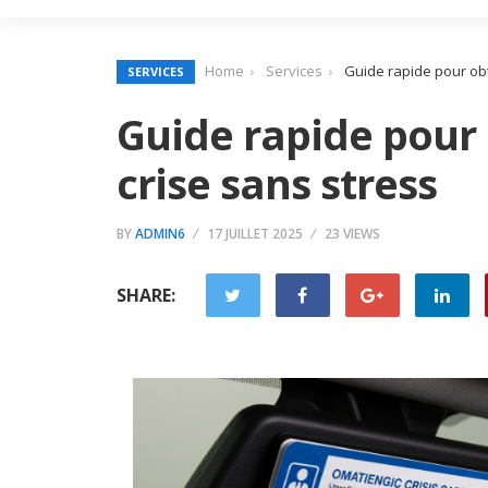
Home
Services
Guide rapide pour obt
SERVICES
Guide rapide pour 
crise sans stress
BY
ADMIN6
17 JUILLET 2025
23 VIEWS
SHARE: