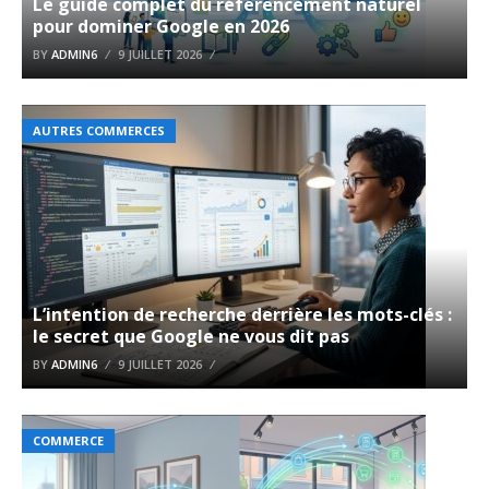
Le guide complet du référencement naturel
pour dominer Google en 2026
BY
ADMIN6
9 JUILLET 2026
AUTRES COMMERCES
L’intention de recherche derrière les mots-clés :
le secret que Google ne vous dit pas
BY
ADMIN6
9 JUILLET 2026
COMMERCE