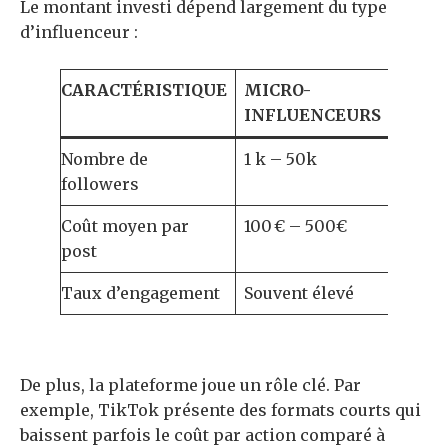
Le montant investi dépend largement du type
d’influenceur :
CARACTÉRISTIQUE
MICRO-
MACR
INFLUENCEURS
INFL
Nombre de
1 k – 50k
50k –
followers
Coût moyen par
100 € – 500€
1 000
post
000€
Taux d’engagement
Souvent élevé
Moye
De plus, la plateforme joue un rôle clé. Par
exemple, TikTok présente des formats courts qui
baissent parfois le coût par action comparé à