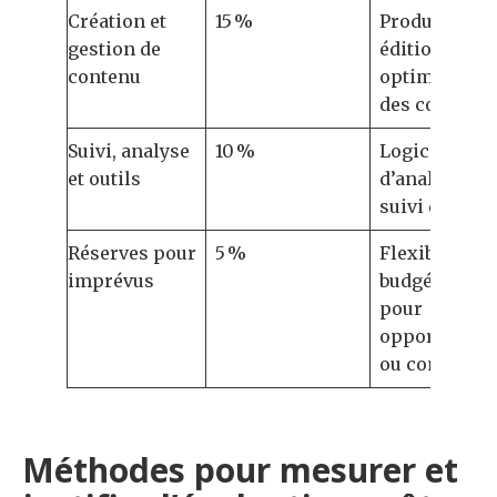
Création et
15 %
Production,
gestion de
édition et
contenu
optimisation
des contenu
Suivi, analyse
10 %
Logiciels
et outils
d’analyse,
suivi des KPI
Réserves pour
5 %
Flexibilité
imprévus
budgétaire
pour
opportunité
ou contraint
Méthodes pour mesurer et