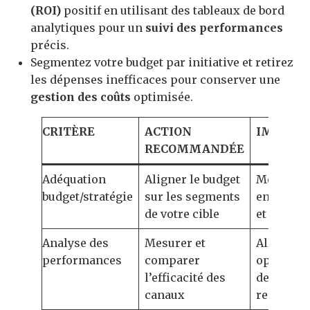
(ROI)
positif en utilisant des tableaux de bord
analytiques pour un
suivi des performances
précis.
Segmentez votre budget par initiative et retirez
les dépenses inefficaces pour conserver une
gestion des coûts
optimisée.
CRITÈRE
ACTION
IMPACT
RECOMMANDÉE
Adéquation
Aligner le budget
Meilleur
budget/stratégie
sur les segments
engagem
de votre cible
et ROI
Analyse des
Mesurer et
Allocatio
performances
comparer
optimale
l’efficacité des
des
canaux
ressourc