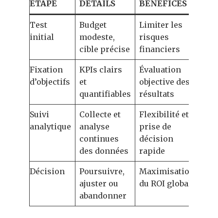
ÉTAPE
DÉTAILS
BÉNÉFICES
Test
Budget
Limiter les
initial
modeste,
risques
cible précise
financiers
Fixation
KPIs clairs
Évaluation
d’objectifs
et
objective des
quantifiables
résultats
Suivi
Collecte et
Flexibilité et
analytique
analyse
prise de
continues
décision
des données
rapide
Décision
Poursuivre,
Maximisation
ajuster ou
du ROI global
abandonner