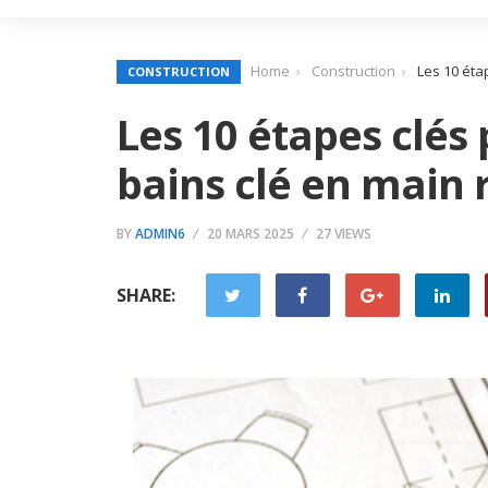
Home
Construction
Les 10 éta
CONSTRUCTION
Les 10 étapes clés 
bains clé en main 
BY
ADMIN6
20 MARS 2025
27 VIEWS
SHARE: