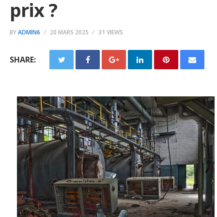
prix ?
BY
ADMIN6
20 MARS 2025
31 VIEWS
SHARE: