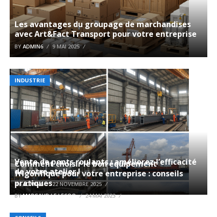
Les avantages du groupage de marchandises
avec Art&Fact Transport pour votre entreprise
BY
ADMIN6
9 MAI 2025
INDUSTRIE
Vente de ponts roulants : améliorez l’efficacité
Comment choisir le bon équipement
de votre atelier !
frigorifique pour votre entreprise : conseils
pratiques
BY
ADMIN6
22 NOVEMBRE 2025
BY
MARGAUD LE LECOQ
24 MAI 2023