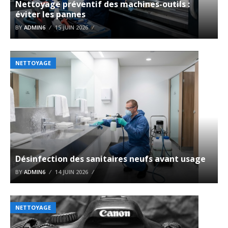
Nettoyage préventif des machines-outils :
éviter les pannes
BY
ADMIN6
15 JUIN 2026
NETTOYAGE
Désinfection des sanitaires neufs avant usage
BY
ADMIN6
14 JUIN 2026
NETTOYAGE