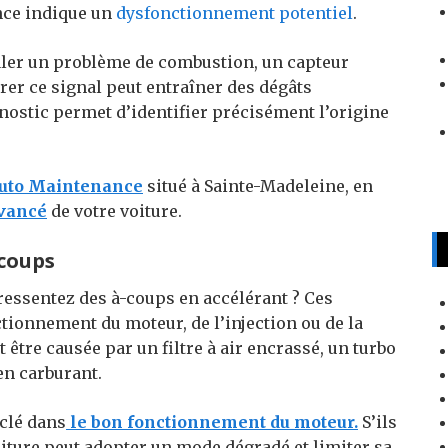
ence indique un
dysfonctionnement potentiel
.
aler un problème de combustion, un capteur
orer ce signal peut entraîner des dégâts
nostic permet d’identifier précisément l’origine
uto Maintenance
situé à Sainte-Madeleine, en
avancé
de votre voiture.
-coups
 ressentez des à-coups en accélérant ? Ces
ionnement du moteur, de l’injection ou de la
être causée par un filtre à air encrassé, un turbo
en carburant.
 clé dans
le bon fonctionnement du moteur.
S’ils
iture peut adopter un mode dégradé et limiter sa