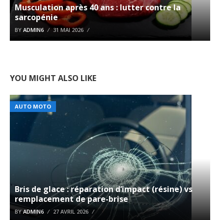
Musculation après 40 ans : lutter contre la
sarcopénie
BY
ADMIN6
31 MAI 2026
YOU MIGHT ALSO LIKE
AUTO MOTO
Bris de glace : réparation d’impact (résine) vs
remplacement de pare-brise
BY
ADMIN6
27 AVRIL 2026