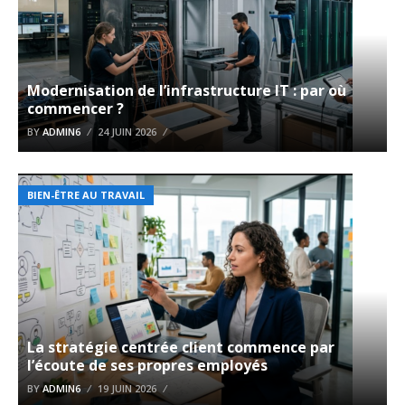
Modernisation de l’infrastructure IT : par où
commencer ?
BY
ADMIN6
24 JUIN 2026
BIEN-ÊTRE AU TRAVAIL
La stratégie centrée client commence par
l’écoute de ses propres employés
BY
ADMIN6
19 JUIN 2026