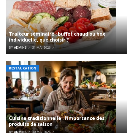
Traiteur séminaire : buffet chaud ou box
individuelle, que choisir ?
BY
ADMIN6
31 MAI 2026
RESTAURATION
Cuisine traditionnelle : l’importance des
produits de saison
BY
ADMIN6
30 MAI 2026