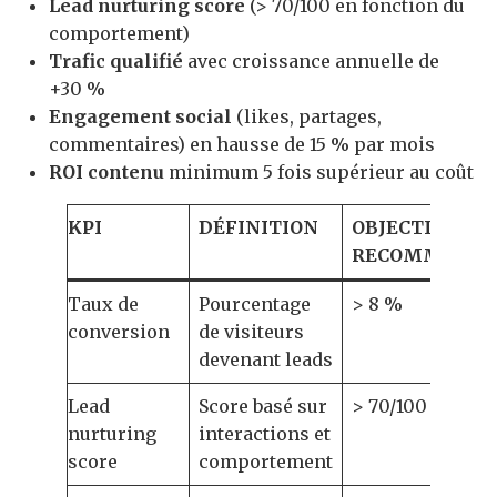
Lead nurturing score
(> 70/100 en fonction du
comportement)
Trafic qualifié
avec croissance annuelle de
+30 %
Engagement social
(likes, partages,
commentaires) en hausse de 15 % par mois
ROI contenu
minimum 5 fois supérieur au coût
KPI
DÉFINITION
OBJECTIF
RECOMMAND
Taux de
Pourcentage
> 8 %
conversion
de visiteurs
devenant leads
Lead
Score basé sur
> 70/100
nurturing
interactions et
score
comportement