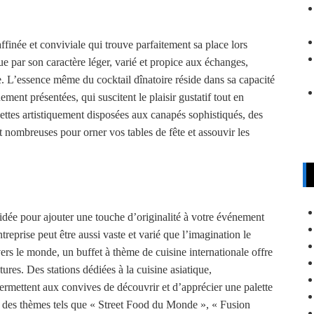
ffinée et conviviale qui trouve parfaitement sa place lors
e par son caractère léger, varié et propice aux échanges,
e. L’essence même du cocktail dînatoire réside dans sa capacité
ment présentées, qui suscitent le plaisir gustatif tout en
ttes artistiquement disposées aux canapés sophistiqués, des
nt nombreuses pour orner vos tables de fête et assouvir les
 idée pour ajouter une touche d’originalité à votre événement
eprise peut être aussi vaste et varié que l’imagination le
vers le monde, un buffet à thème de cuisine internationale offre
ures. Des stations dédiées à la cuisine asiatique,
permettent aux convives de découvrir et d’apprécier une palette
ur des thèmes tels que « Street Food du Monde », « Fusion