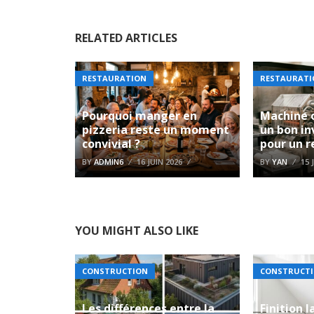
RELATED ARTICLES
RESTAURATION
RESTAURATI
Pourquoi manger en
Machine o
pizzeria reste un moment
un bon i
convivial ?
pour un r
BY
ADMIN6
16 JUIN 2026
BY
YAN
15 
YOU MIGHT ALSO LIKE
CONSTRUCTION
CONSTRUCT
Les différences entre la
Finition 