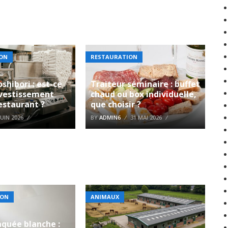
ON
RESTAURATION
shibori : est-ce
Traiteur séminaire : buffet
nvestissement
chaud ou box individuelle,
estaurant ?
que choisir ?
JUIN 2026
BY
ADMIN6
31 MAI 2026
ION
ANIMAUX
laquée blanche :