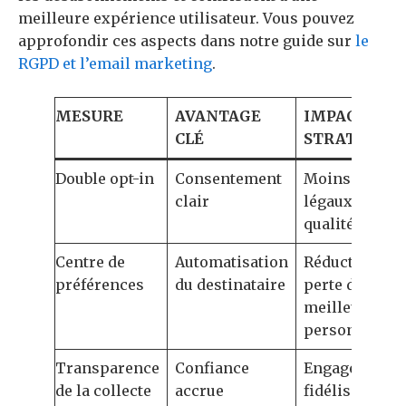
meilleure expérience utilisateur. Vous pouvez
approfondir ces aspects dans notre guide sur
le
RGPD et l’email marketing
.
MESURE
AVANTAGE
IMPACT SUR
CLÉ
STRATÉGIE
Double opt-in
Consentement
Moins de ris
clair
légaux, meill
qualité de list
Centre de
Automatisation
Réduction de 
préférences
du destinataire
perte de clien
meilleure
personnalisa
Transparence
Confiance
Engagement e
de la collecte
accrue
fidélisation