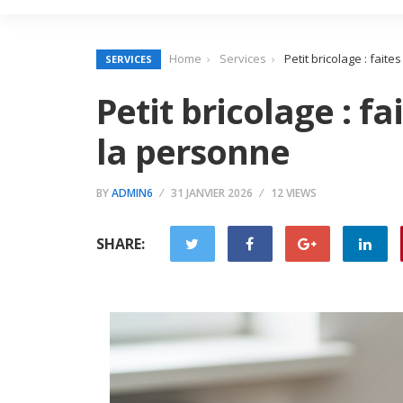
Home
Services
Petit bricolage : fait
SERVICES
Petit bricolage : fa
la personne
BY
ADMIN6
31 JANVIER 2026
12 VIEWS
SHARE: