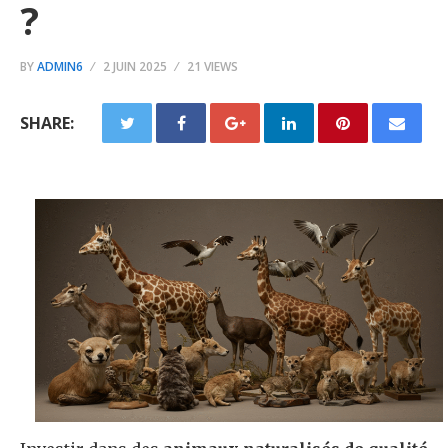
?
BY
ADMIN6
2 JUIN 2025
21 VIEWS
SHARE: