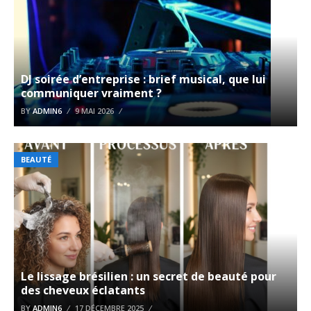
DJ soirée d’entreprise : brief musical, que lui
communiquer vraiment ?
BY
ADMIN6
9 MAI 2026
BEAUTÉ
Le lissage brésilien : un secret de beauté pour
des cheveux éclatants
BY
ADMIN6
17 DÉCEMBRE 2025