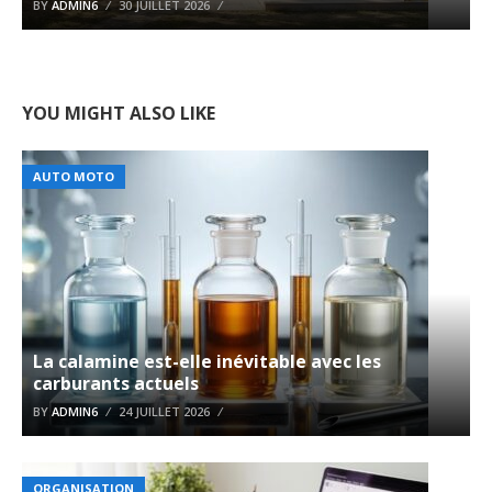
BY
ADMIN6
30 JUILLET 2026
YOU MIGHT ALSO LIKE
AUTO MOTO
La calamine est-elle inévitable avec les
carburants actuels
BY
ADMIN6
24 JUILLET 2026
ORGANISATION