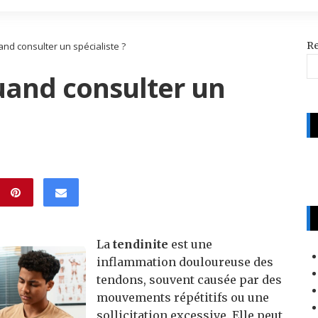
R
and consulter un spécialiste ?
quand consulter un
La
tendinite
est une
inflammation douloureuse des
tendons, souvent causée par des
mouvements répétitifs ou une
sollicitation excessive. Elle peut