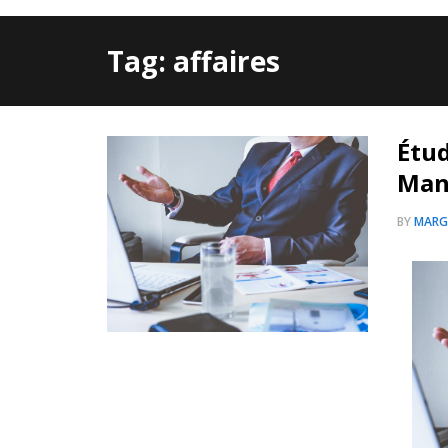
Tag: affaires
Étud
Man
BY
MARG