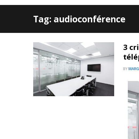
Tag: audioconférence
3 cr
tél
BY
MARG