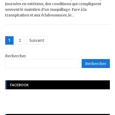
journées en extérieur, des conditions qui compliquent
souvent le maintien d’un maquillage. Face à la
transpiration et aux éclaboussures, le…
Pagination
1
2
Suivant
des
publications
Rechercher
Rechercher
FACEBOOK