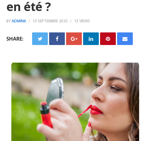
en été ?
BY
ADMIN6
13 SEPTEMBRE 2025
15 VIEWS
SHARE: