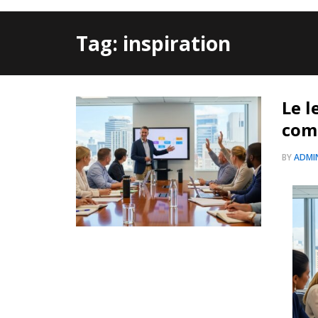
Tag: inspiration
Le l
com
BY
ADMI