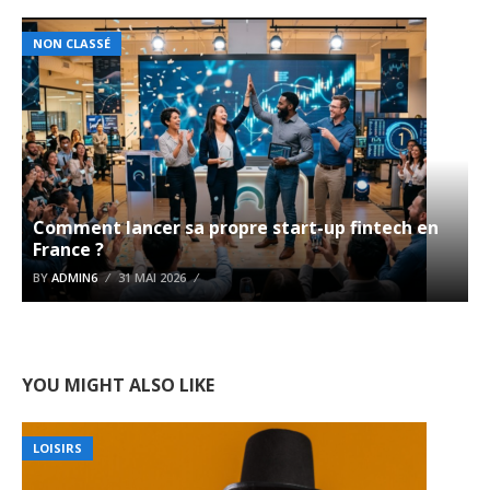
NON CLASSÉ
Comment lancer sa propre start-up fintech en
France ?
BY
ADMIN6
31 MAI 2026
YOU MIGHT ALSO LIKE
LOISIRS