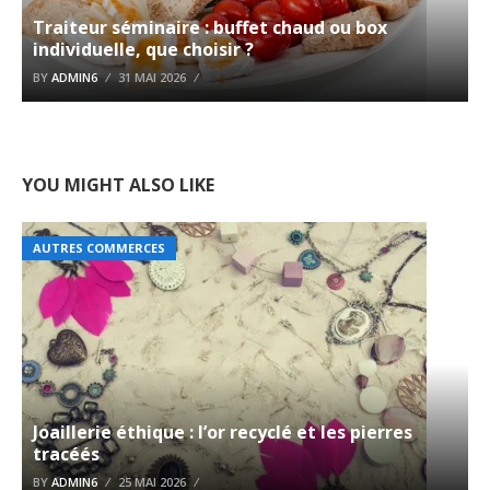
Traiteur séminaire : buffet chaud ou box
individuelle, que choisir ?
BY
ADMIN6
31 MAI 2026
YOU MIGHT ALSO LIKE
AUTRES COMMERCES
Joaillerie éthique : l’or recyclé et les pierres
tracéés
BY
ADMIN6
25 MAI 2026