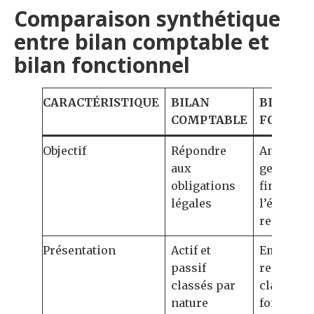
Comparaison synthétique
entre bilan comptable et
bilan fonctionnel
CARACTÉRISTIQUE
BILAN
BILAN
COMPTABLE
FONCTI
Objectif
Répondre
Analyser 
aux
gestion
obligations
financièr
légales
l’équilibr
ressourc
Présentation
Actif et
Emplois 
passif
ressourc
classés par
classés p
nature
fonction