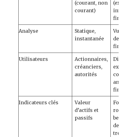
(courant, non
(exploitat
courant)
investiss
financem
Analyse
Statique,
Vue dyna
instantanée
des cycle
financier
Utilisateurs
Actionnaires,
Dirigeant
créanciers,
experts-
autorités
comptabl
analystes
financier
Indicateurs clés
Valeur
Fonds de
d’actifs et
roulemen
passifs
besoin en
de roulem
trésoreri