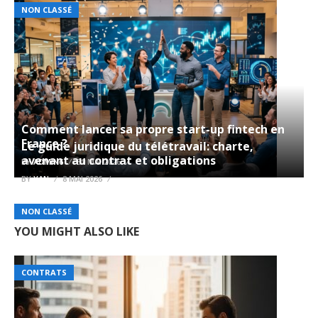
NON CLASSÉ
Comment lancer sa propre start-up fintech en
France ?
Le guide juridique du télétravail: charte,
avenant au contrat et obligations
BY
ADMIN6
31 MAI 2026
BY
YAN
8 MAI 2026
NON CLASSÉ
YOU MIGHT ALSO LIKE
CONTRATS