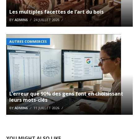
Les multiples facettes de l’art du bois
BY
ADMIN6
24 JUILLET 2026
AUTRES COMMERCES
L’erreur que 90% des gens font en choisissant
leurs mots-clés
BY
ADMIN6
11 JUILLET 2026
YOU MIGHT ALSO LIKE