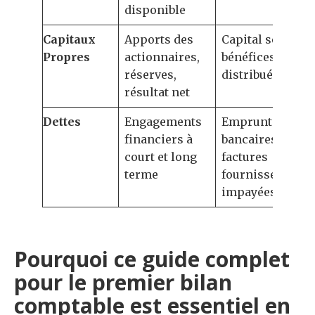
disponible
Capitaux
Apports des
Capital social,
Propres
actionnaires,
bénéfices non
réserves,
distribués
résultat net
Dettes
Engagements
Emprunts
financiers à
bancaires,
court et long
factures
terme
fournisseurs
impayées
Pourquoi ce guide complet
pour le premier bilan
comptable est essentiel en