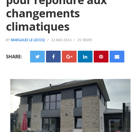
changements
climatiques
BY
MARGAUD LE LECOQ
22 MAI 2024
25 VIEWS
SHARE: