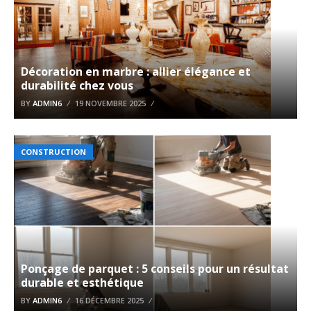
Décoration en marbre : allier élégance et
durabilité chez vous
BY
ADMIN6
19 NOVEMBRE 2025
CONSTRUCTION
Ponçage de parquet : 5 conseils pour un résultat
durable et esthétique
BY
ADMIN6
16 DÉCEMBRE 2025