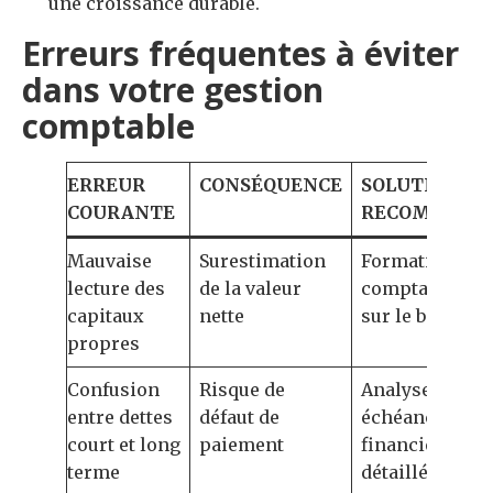
une croissance durable.
Erreurs fréquentes à éviter
dans votre gestion
comptable
ERREUR
CONSÉQUENCE
SOLUTION
COURANTE
RECOMMAND
Mauvaise
Surestimation
Formation
lecture des
de la valeur
comptable cibl
capitaux
nette
sur le bilan
propres
Confusion
Risque de
Analyse des
entre dettes
défaut de
échéances
court et long
paiement
financières
terme
détaillée