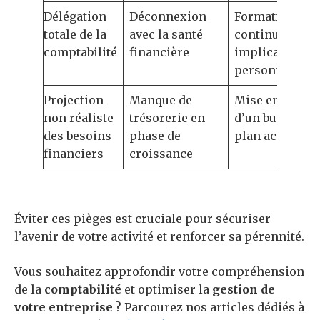
Délégation
Déconnexion
Formation
totale de la
avec la santé
continue et
comptabilité
financière
implication
personnelle
Projection
Manque de
Mise en place
non réaliste
trésorerie en
d’un business
des besoins
phase de
plan actualisé
financiers
croissance
Éviter ces pièges est cruciale pour sécuriser
l’avenir de votre activité et renforcer sa pérennité.
Vous souhaitez approfondir votre compréhension
de la
comptabilité
et optimiser la
gestion de
votre entreprise
? Parcourez nos articles dédiés à