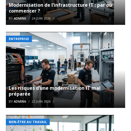
Modernisation de l’infrastructure IT : par où
commencer ?
BY
ADMIN6
24 JUIN 2026
ENTREPRISE
Les risques d’une modernisation IT mal
préparée
BY
ADMIN6
22 JUIN 2026
BIEN-ÊTRE AU TRAVAIL