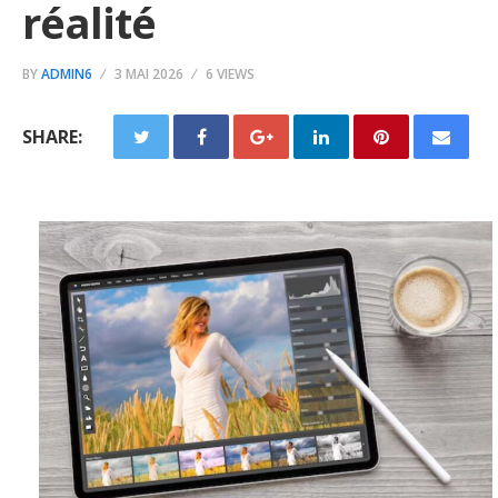
réalité
BY
ADMIN6
3 MAI 2026
6 VIEWS
SHARE: