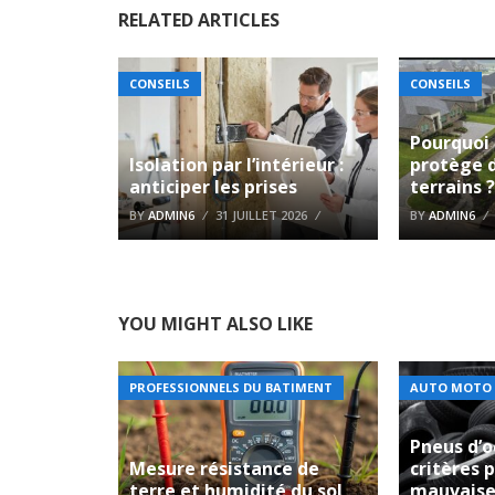
RELATED ARTICLES
CONSEILS
CONSEILS
Pourquoi
Isolation par l’intérieur :
protège 
anticiper les prises
terrains 
BY
ADMIN6
31 JUILLET 2026
BY
ADMIN6
YOU MIGHT ALSO LIKE
PROFESSIONNELS DU BATIMENT
AUTO MOTO
Pneus d’o
Mesure résistance de
critères p
terre et humidité du sol
mauvaise