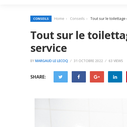
Home
Conseils
Tout sur le toilettage
CONSEILS
Tout sur le toilett
service
BY
MARGAUD LE LECOQ
31 OCTOBRE 2022
63 VIEWS
SHARE: