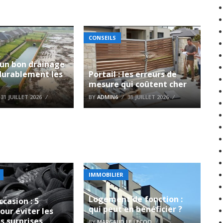
CONSEILS
 un bon drainage
durablement les
Portail : les erreurs de
?
mesure qui coûtent cher
31 JUILLET 2026
BY
ADMIN6
31 JUILLET 2026
IMMOBILIER
Logement de fonction :
ccasion : 5
qui peut en bénéficier ?
our éviter les
s surprises
BY
MARGAUD LE LECOQ