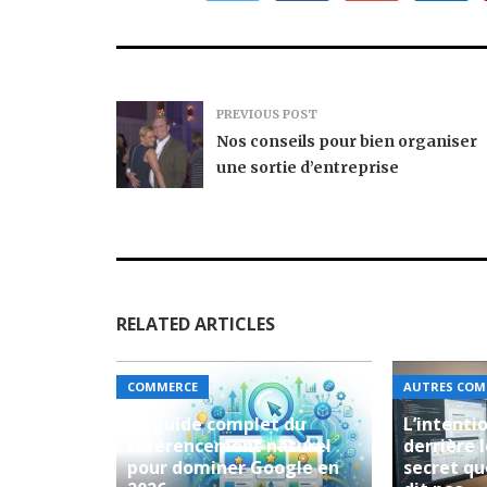
PREVIOUS POST
Nos conseils pour bien organiser
une sortie d’entreprise
RELATED ARTICLES
COMMERCE
AUTRES COM
Le guide complet du
L’intenti
référencement naturel
derrière l
pour dominer Google en
secret qu