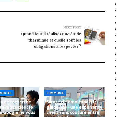
NEXT POST
Quand faut-il réaliser une étude
thermique et quelle sont les
obligations à respecter ?
MERCES
COMMERCE
on de recherche
Stratégie omnicanal : le
es mots-clés : le
guide pour une expérience
e Google ne vous
client sans couture entre