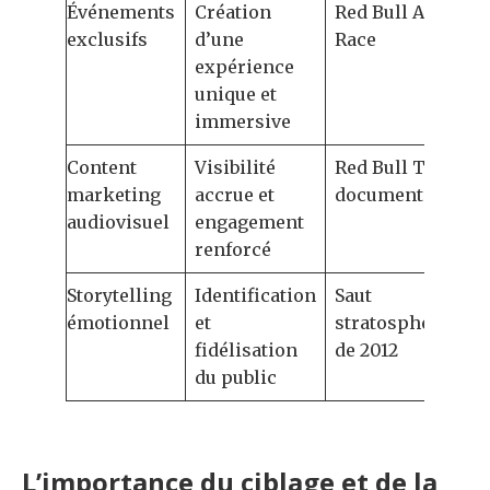
Événements
Création
Red Bull Air
exclusifs
d’une
Race
expérience
unique et
immersive
Content
Visibilité
Red Bull TV et
marketing
accrue et
documentaires
audiovisuel
engagement
renforcé
Storytelling
Identification
Saut
émotionnel
et
stratosphérique
fidélisation
de 2012
du public
L’importance du ciblage et de la