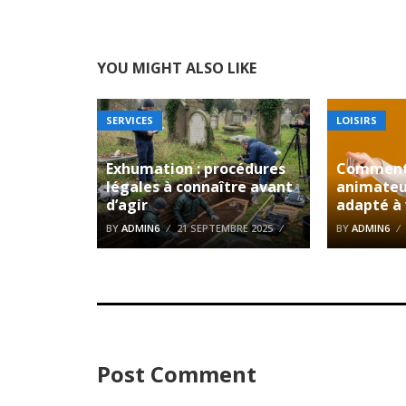
YOU MIGHT ALSO LIKE
SERVICES
LOISIRS
Exhumation : procédures
Comment 
légales à connaître avant
animateu
d’agir
adapté à 
BY
ADMIN6
21 SEPTEMBRE 2025
BY
ADMIN6
Post Comment