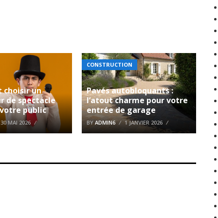
CONSTRUCTION
choisir un
Pavés autobloquants :
r de spectacle
l’atout charme pour votre
votre public
entrée de garage
30 MAI 2026
BY
ADMIN6
1 JANVIER 2026