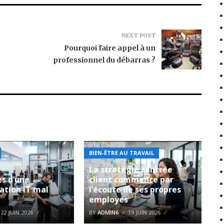
NEXT POST
Pourquoi faire appel à un
professionnel du débarras ?
BIEN-ÊTRE AU TRAVAIL
La stratégie centrée
es d’une
client commence par
ation IT mal
l’écoute de ses propres
employés
22 JUIN 2026
BY
ADMIN6
19 JUIN 2026