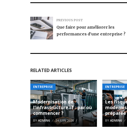
PREVIOUS POST
Que faire pour améliorer les
performances d’une entreprise ?
RELATED ARTICLES
ENTREPRISE
ENTREPRISE
Modernisation de
Les risqu
l’infrastructure IT : par où
modernis
commencer ?
préparée
BY
ADMIN6
24 JUIN 2026
BY
ADMIN6