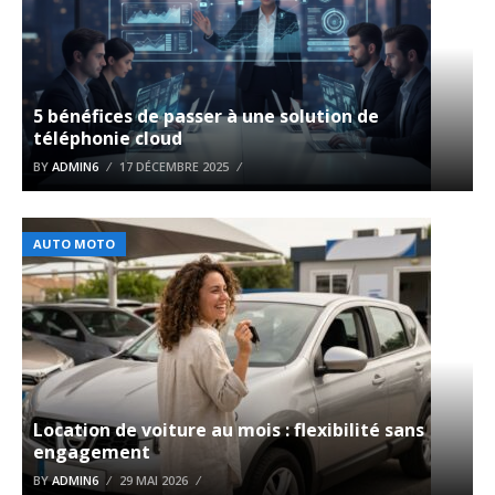
5 bénéfices de passer à une solution de
téléphonie cloud
BY
ADMIN6
17 DÉCEMBRE 2025
AUTO MOTO
Location de voiture au mois : flexibilité sans
engagement
BY
ADMIN6
29 MAI 2026