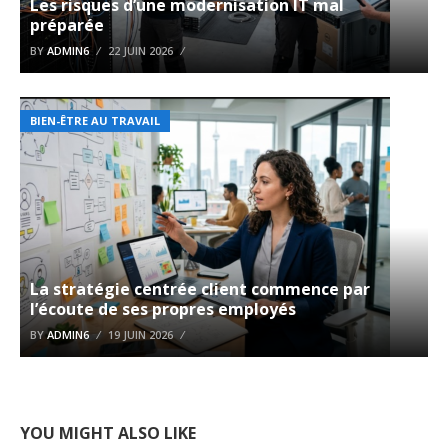
Les risques d’une modernisation IT mal
préparée
BY
ADMIN6
22 JUIN 2026
BIEN-ÊTRE AU TRAVAIL
La stratégie centrée client commence par
l’écoute de ses propres employés
BY
ADMIN6
19 JUIN 2026
YOU MIGHT ALSO LIKE