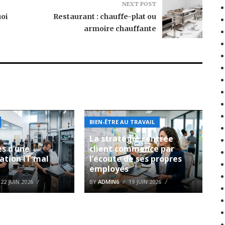
NEXT POST
oi
Restaurant : chauffe-plat ou
armoire chauffante
BIEN-ÊTRE AU TRAVAIL
La stratégie centrée
es d’une
client commence par
ation IT mal
l’écoute de ses propres
employés
22 JUIN 2026
BY
ADMIN6
19 JUIN 2026