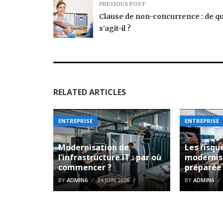
PREVIOUS POST
Clause de non-concurrence : de qu
s’agit-il ?
RELATED ARTICLES
ENTREPRISE
ENTREPRISE
Modernisation de
Les risqu
l’infrastructure IT : par où
modernis
commencer ?
préparée
BY
ADMIN6
24 JUIN 2026
BY
ADMIN6