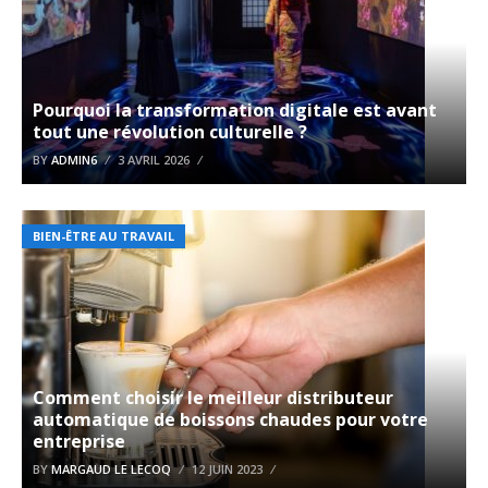
Pourquoi la transformation digitale est avant
tout une révolution culturelle ?
BY
ADMIN6
3 AVRIL 2026
BIEN-ÊTRE AU TRAVAIL
Comment choisir le meilleur distributeur
automatique de boissons chaudes pour votre
entreprise
BY
MARGAUD LE LECOQ
12 JUIN 2023