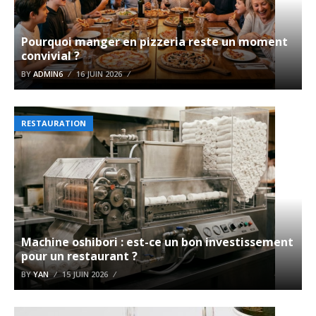
Pourquoi manger en pizzeria reste un moment
convivial ?
BY
ADMIN6
16 JUIN 2026
RESTAURATION
Machine oshibori : est-ce un bon investissement
pour un restaurant ?
BY
YAN
15 JUIN 2026