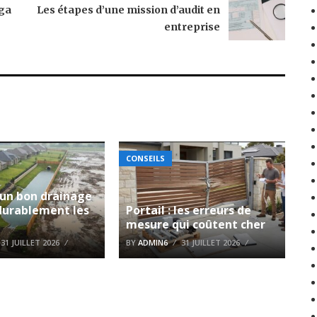
oga
Les étapes d’une mission d’audit en
entreprise
CONSEILS
 un bon drainage
durablement les
Portail : les erreurs de
?
mesure qui coûtent cher
31 JUILLET 2026
BY
ADMIN6
31 JUILLET 2026