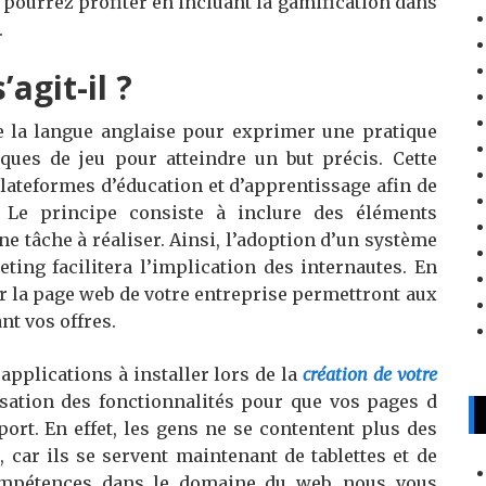
s pourrez profiter en incluant la gamification dans
.
agit-il ?
e la langue anglaise pour exprimer une pratique
niques de jeu pour atteindre un but précis. Cette
 plateformes d’éducation et d’apprentissage afin de
on. Le principe consiste à inclure des éléments
e tâche à réaliser. Ainsi, l’adoption d’un système
ting facilitera l’implication des internautes. En
sur la page web de votre entreprise permettront aux
nt vos offres.
 applications à installer lors de la
création de votre
imisation des fonctionnalités pour que vos pages d
ort. En effet, les gens ne se contentent plus des
t
, car ils se servent maintenant de tablettes et de
ompétences dans le domaine du web, nous vous