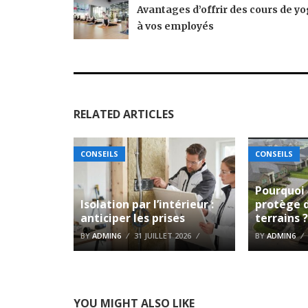
Avantages d’offrir des cours de y
à vos employés
RELATED ARTICLES
CONSEILS
CONSEILS
Pourquoi
Isolation par l’intérieur :
protège 
anticiper les prises
terrains 
BY
ADMIN6
31 JUILLET 2026
BY
ADMIN6
YOU MIGHT ALSO LIKE